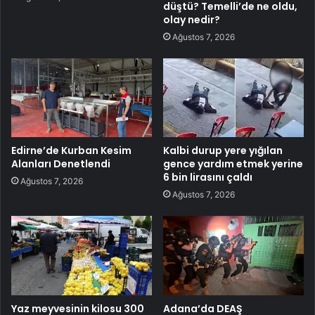
düştü? Temelli’de ne oldu,
olay nedir?
Ağustos 7, 2026
Edirne’de Kurban Kesim
Kalbi durup yere yığılan
Alanları Denetlendi
gence yardım etmek yerine
6 bin lirasını çaldı
Ağustos 7, 2026
Ağustos 7, 2026
Yaz meyvesinin kilosu 300
Adana’da DEAŞ