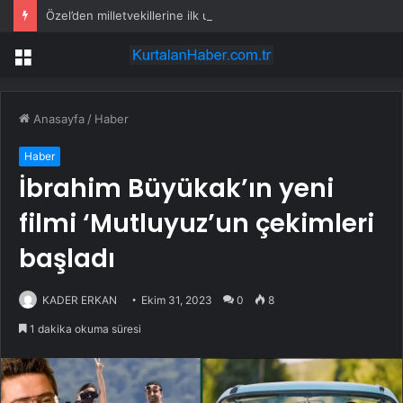
Özel’den milletvekillerine ilk uyarı: “Esprisini bile yapmayacaksınız”
Menü
Anasayfa
/
Haber
Haber
İbrahim Büyükak’ın yeni
filmi ‘Mutluyuz’un çekimleri
başladı
KADER ERKAN
Ekim 31, 2023
0
8
1 dakika okuma süresi