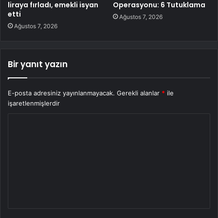
liraya fırladı, emekli isyan
Operasyonu: 6 Tutuklama
etti
Ağustos 7, 2026
Ağustos 7, 2026
Bir yanıt yazın
E-posta adresiniz yayınlanmayacak.
Gerekli alanlar
*
ile
işaretlenmişlerdir
Y
o
r
u
m
*