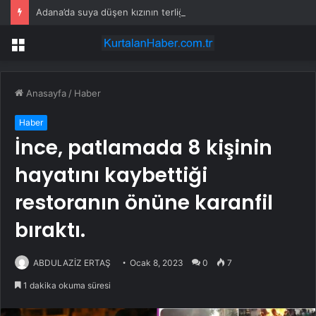
Adana’da suya düşen kızının terliğini almak için baraj gölüne giren kişi boğuldu
Menü
Anasayfa
/
Haber
Haber
İnce, patlamada 8 kişinin
hayatını kaybettiği
restoranın önüne karanfil
bıraktı.
ABDULAZİZ ERTAŞ
Ocak 8, 2023
0
7
1 dakika okuma süresi