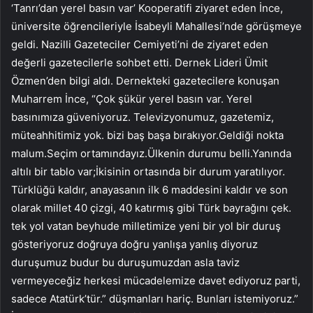
‘Tanrı’dan yerel basın var’ Kooperatifi ziyaret eden İnce,
üniversite öğrencileriyle İsabeyli Mahallesi’nde görüşmeye
geldi. Nazilli Gazeteciler Cemiyeti’ni de ziyaret eden
değerli gazetecilerle sohbet etti. Dernek Lideri Ümit
Özmen’den bilgi aldı. Dernekteki gazetecilere konuşan
Muharrem İnce, “Çok şükür yerel basın var. Yerel
basınımıza güveniyoruz. Televizyonumuz, gazetemiz,
müteahhitimiz yok. bizi baş başa bırakıyor.Geldiği nokta
malum.Seçim ortamındayız.Ülkenin durumu belli.Yanında
altılı bir tablo var;İkisinin ortasında bir durum yaratılıyor.
Türklüğü kaldır, anayasanın ilk 6 maddesini kaldır ve son
olarak millet 40 çizgi, 40 katırmış gibi Türk bayrağını çek.
tek yol vatan beyhude milletimize yeni bir yol bir duruş
gösteriyoruz doğruya doğru yanlışa yanlış diyoruz
duruşumuz budur bu duruşumuzdan asla taviz
vermeyeceğiz herkesi mücadelemize davet ediyoruz parti,
sadece Atatürk’tür.” düşmanları hariç. Bunları istemiyoruz.”