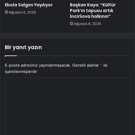
Ebola Salgını Yayılıyor
Başkan Kaya: “Kültür
Park’ın tapusu artık
Ağustos 6, 2026
İncirliova halkının”
Ağustos 6, 2026
Bir yanıt yazın
E-posta adresiniz yayınlanmayacak.
Gerekli alanlar
*
ile
işaretlenmişlerdir
Y
o
r
u
m
*