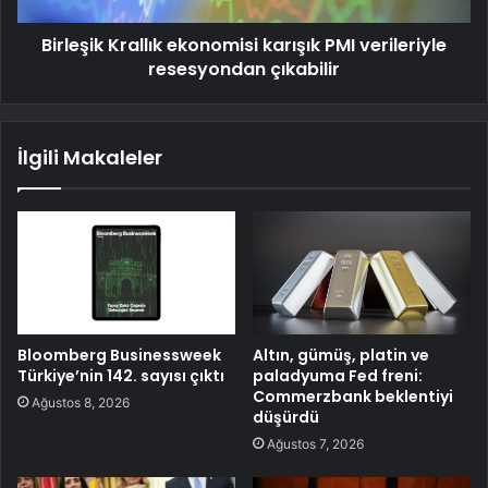
Birleşik Krallık ekonomisi karışık PMI verileriyle
resesyondan çıkabilir
İlgili Makaleler
Bloomberg Businessweek
Altın, gümüş, platin ve
Türkiye’nin 142. sayısı çıktı
paladyuma Fed freni:
Commerzbank beklentiyi
Ağustos 8, 2026
düşürdü
Ağustos 7, 2026