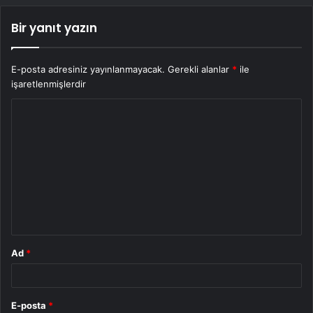
Bir yanıt yazın
E-posta adresiniz yayınlanmayacak.
Gerekli alanlar
*
ile
işaretlenmişlerdir
Y
o
r
u
m
*
Ad
*
E-posta
*