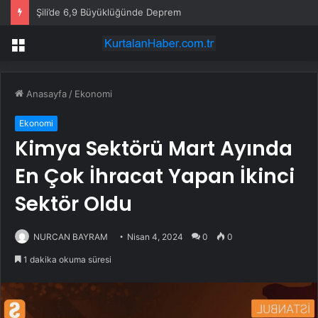
Şili’de 6,9 Büyüklüğünde Deprem
Menü
Anasayfa
/
Ekonomi
Ekonomi
Kimya Sektörü Mart Ayında
En Çok İhracat Yapan İkinci
Sektör Oldu
NURCAN BAYRAM
Nisan 4, 2024
0
0
1 dakika okuma süresi