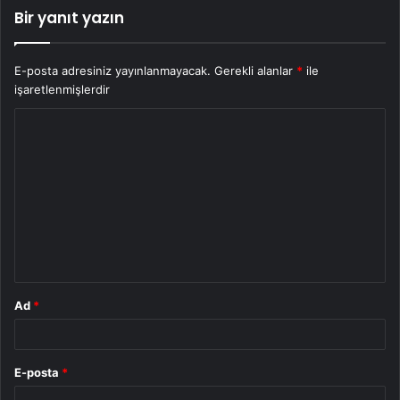
Bir yanıt yazın
E-posta adresiniz yayınlanmayacak.
Gerekli alanlar
*
ile
işaretlenmişlerdir
Y
o
r
u
m
*
Ad
*
E-posta
*