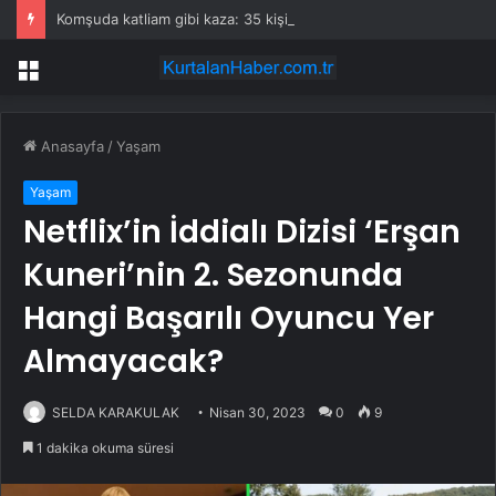
Komşuda katliam gibi kaza: 35 kişi öldü
Menü
Anasayfa
/
Yaşam
Yaşam
Netflix’in İddialı Dizisi ‘Erşan
Kuneri’nin 2. Sezonunda
Hangi Başarılı Oyuncu Yer
Almayacak?
SELDA KARAKULAK
Nisan 30, 2023
0
9
1 dakika okuma süresi