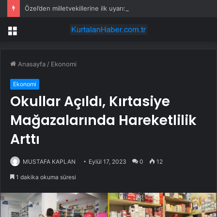
Özel’den milletvekillerine ilk uyarı: “Esprisini bile yapmayacaksınız”
Menü
Anasayfa
/
Ekonomi
Ekonomi
Okullar Açıldı, Kırtasiye
Mağazalarında Hareketlilik
Arttı
MUSTAFA KAPLAN
Eylül 17, 2023
0
12
1 dakika okuma süresi