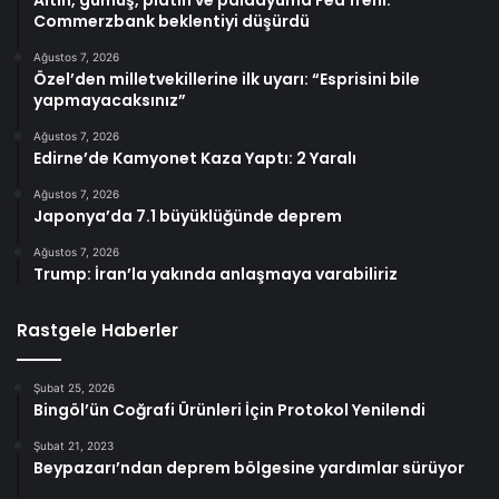
Altın, gümüş, platin ve paladyuma Fed freni:
Commerzbank beklentiyi düşürdü
Ağustos 7, 2026
Özel’den milletvekillerine ilk uyarı: “Esprisini bile
yapmayacaksınız”
Ağustos 7, 2026
Edirne’de Kamyonet Kaza Yaptı: 2 Yaralı
Ağustos 7, 2026
Japonya’da 7.1 büyüklüğünde deprem
Ağustos 7, 2026
Trump: İran’la yakında anlaşmaya varabiliriz
Rastgele Haberler
Şubat 25, 2026
Bingöl’ün Coğrafi Ürünleri İçin Protokol Yenilendi
Şubat 21, 2023
Beypazarı’ndan deprem bölgesine yardımlar sürüyor