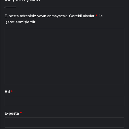
E-posta adresiniz yayınlanmayacak.
Gerekli alanlar
*
ile
işaretlenmişlerdir
Y
o
r
u
m
*
Ad
*
E-posta
*