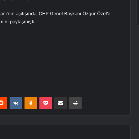
tanı’nın açılışında, CHP Genel Başkanı Özgür Özel’e
mini paylaşmıştı.
erest
Reddit
VKontakte
Odnoklassniki
Pocket
E-Posta ile paylaş
Yazdır