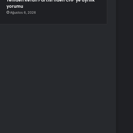
Yeniden Refah Partisi’nden CHP’ye ayrılık
yorumu
Ağustos 6, 2026