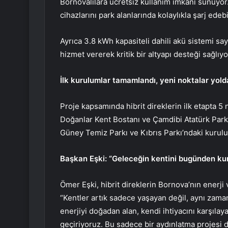
Bornovalılara ücretsiz kullanım imkânı sunuyor. 
cihazlarını park alanlarında kolaylıkla şarj edebi
Ayrıca 3.8 kWh kapasiteli dahili akü sistemi say
hizmet vererek kritik bir altyapı desteği sağlıyo
İlk kurulumlar tamamlandı, yeni noktalar yold
Proje kapsamında hibrit direklerin ilk etapta 5 
Doğanlar Kent Bostanı ve Çamdibi Atatürk Park
Güney Temiz Parkı ve Kıbrıs Parkı’ndaki kurulu
Başkan Eşki: “Geleceğin kentini bugünden ku
Ömer Eşki, hibrit direklerin Bornova’nın enerji
“Kentler artık sadece yaşayan değil, aynı zama
enerjiyi doğadan alan, kendi ihtiyacını karşıla
geçiriyoruz. Bu sadece bir aydınlatma projesi d