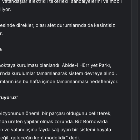
Vatandaşlar elektrikli tekerlekli sandalyelerini ve mobil
liyor.
esinde direkler, olası afet durumlarında da kesintisiz
r.
a
noktaya kurulması planlandı. Abide-i Hürriyet Parkı,
ı’nda kurulumlar tamamlanarak sistem devreye alındı.
mların ise bu hafta içinde tamamlanması hedefleniyor.
ruyoruz”
 vizyonunun önemli bir parçası olduğunu belirterek,
nda üreten yapılar olmak zorunda. Biz Bornova’da
yan ve vatandaşına fayda sağlayan bir sistemi hayata
eğil, geleceğin kent modelidir” dedi.