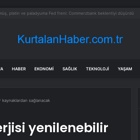
milletvekillerine ilk uyarı: “Esprisini bile yapmayacaksınız”
FA
HABER
EKONOMI
SAĞLIK
TEKNOLOJI
YAŞAM
ir kaynaklardan sağlanacak
jisi yenilenebilir