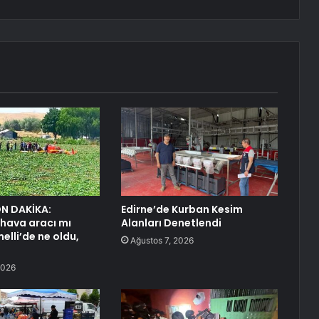
N DAKİKA:
Edirne’de Kurban Kesim
hava aracı mı
Alanları Denetlendi
elli’de ne oldu,
Ağustos 7, 2026
?
2026