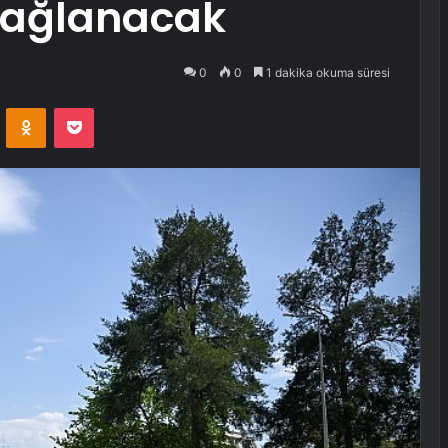
sağlanacak
0
0
1 dakika okuma süresi
VKontakte
Odnoklassniki
Pocket