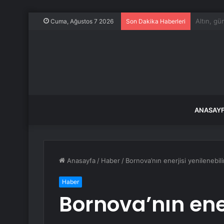
Özel’den 
Cuma, Ağustos 7 2026
Son Dakika Haberleri
ANASAY
Anasayfa
/
Haber
/
Bornova’nın enerjisi yenilenebil
Haber
Bornova’nın ener