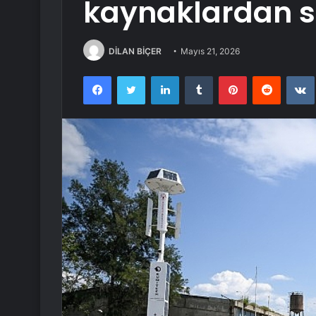
kaynaklardan 
DİLAN BİÇER
Mayıs 21, 2026
Facebook
Twitter
LinkedIn
Tumblr
Pinterest
Reddit