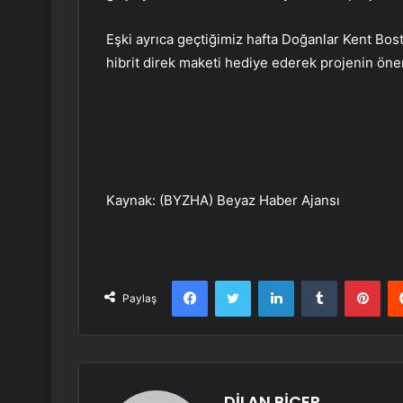
Eşki ayrıca geçtiğimiz hafta Doğanlar Kent Bos
hibrit direk maketi hediye ederek projenin öne
Kaynak: (BYZHA) Beyaz Haber Ajansı
Facebook
Twitter
LinkedIn
Tumblr
Pint
Paylaş
DİLAN BİÇER